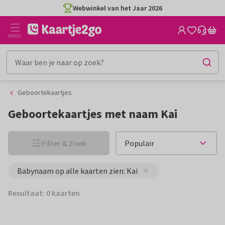
Ga
Ga
Webwinkel van het Jaar 2026
naar
naar
de
het
MENU
inhoud
filter
Geboortekaartjes
Geboortekaartjes met naam Kai
Filter & Zoek
Babynaam op alle kaarten zien: Kai
Resultaat: 0 kaarten