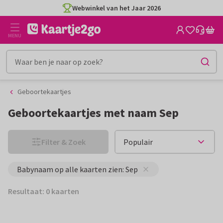
Ga
Ga
Webwinkel van het Jaar 2026
naar
naar
de
het
MENU
inhoud
filter
Geboortekaartjes
Geboortekaartjes met naam Sep
Filter & Zoek
Babynaam op alle kaarten zien: Sep
Resultaat: 0 kaarten