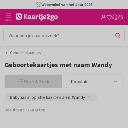
Ga
Ga
Webwinkel van het Jaar 2026
naar
naar
de
het
MENU
inhoud
filter
Geboortekaartjes
Geboortekaartjes met naam Wandy
Filter & Zoek
Babynaam op alle kaarten zien: Wandy
Resultaat: 0 kaarten