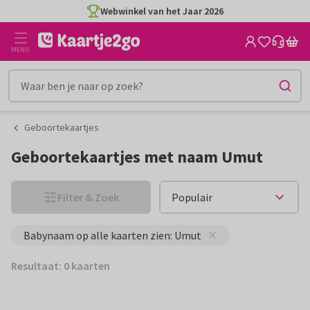
Ga
Ga
Webwinkel van het Jaar 2026
naar
naar
de
het
MENU
inhoud
filter
Geboortekaartjes
Geboortekaartjes met naam Umut
Filter & Zoek
Babynaam op alle kaarten zien: Umut
Resultaat: 0 kaarten