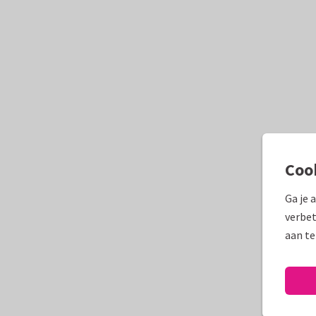
Coo
Ga je 
verbet
aan te