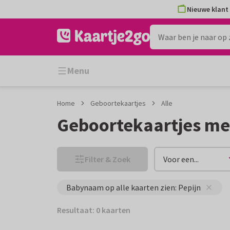
Ga
Ga
Nieuwe klant 
naar
naar
de
het
inhoud
filter
Menu
Home
Geboortekaartjes
Alle
Geboortekaartjes me
Filter & Zoek
Voor een...
Babynaam op alle kaarten zien: Pepijn
Resultaat: 0 kaarten