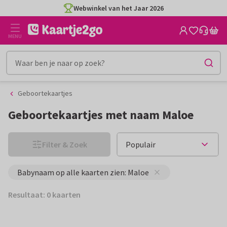
Ga
Ga
Webwinkel van het Jaar 2026
naar
naar
de
het
MENU
inhoud
filter
Geboortekaartjes
Geboortekaartjes met naam Maloe
Filter & Zoek
Babynaam op alle kaarten zien: Maloe
Resultaat: 0 kaarten