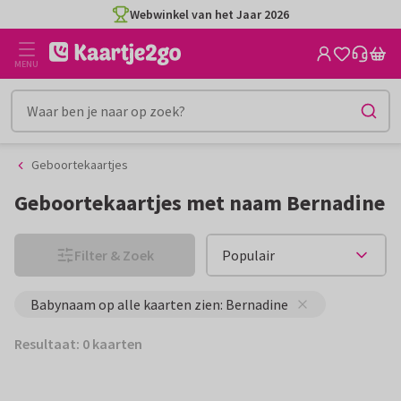
Ga
Ga
Webwinkel van het Jaar 2026
naar
naar
de
het
MENU
inhoud
filter
Geboortekaartjes
Geboortekaartjes met naam Bernadine
Filter & Zoek
Babynaam op alle kaarten zien: Bernadine
Resultaat: 0 kaarten