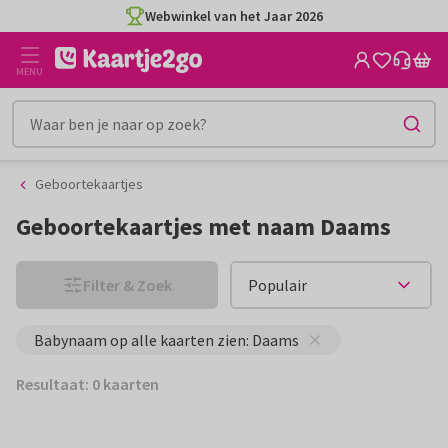
Ga
Ga
Webwinkel van het Jaar 2026
naar
naar
de
het
MENU
inhoud
filter
Geboortekaartjes
Geboortekaartjes met naam Daams
Filter & Zoek
Babynaam op alle kaarten zien: Daams
Resultaat: 0 kaarten