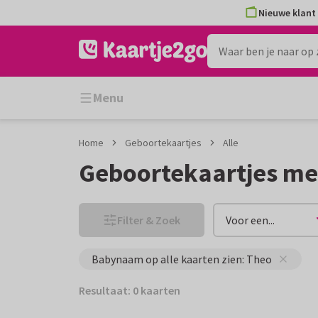
Ga
Ga
Nieuwe klant 
naar
naar
de
het
inhoud
filter
Menu
Home
Geboortekaartjes
Alle
Geboortekaartjes m
Filter & Zoek
Voor een...
Babynaam op alle kaarten zien: Theo
Resultaat: 0 kaarten