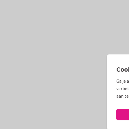
Coo
Ga je 
verbet
aan te