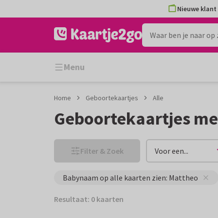
Ga
Ga
Nieuwe klant 
naar
naar
de
het
inhoud
filter
Menu
Home
Geboortekaartjes
Alle
Geboortekaartjes m
Filter & Zoek
Voor een...
Babynaam op alle kaarten zien: Mattheo
Resultaat: 0 kaarten