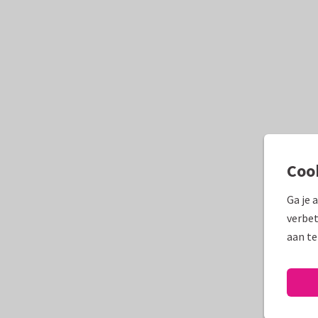
Coo
Ga je 
verbet
aan te