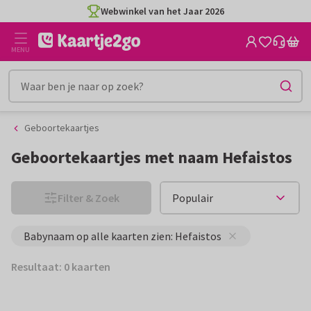
Ga
Ga
Webwinkel van het Jaar 2026
naar
naar
de
het
MENU
inhoud
filter
Geboortekaartjes
Geboortekaartjes met naam Hefaistos
Filter & Zoek
Babynaam op alle kaarten zien: Hefaistos
Resultaat: 0 kaarten