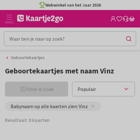
Ga
Ga
Webwinkel van het Jaar 2026
naar
naar
de
het
MENU
inhoud
filter
Geboortekaartjes
Geboortekaartjes met naam Vinz
Filter & Zoek
Babynaam op alle kaarten zien: Vinz
Resultaat: 0 kaarten