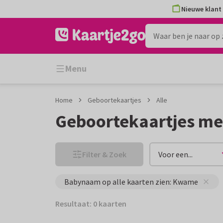
Ga
Ga
Nieuwe klant 
naar
naar
de
het
inhoud
filter
Menu
Home
Geboortekaartjes
Alle
Geboortekaartjes m
Filter & Zoek
Voor een...
Babynaam op alle kaarten zien: Kwame
Resultaat: 0 kaarten