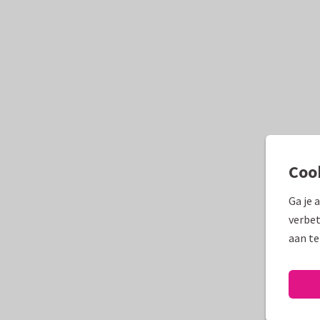
Coo
Ga je 
verbet
aan te