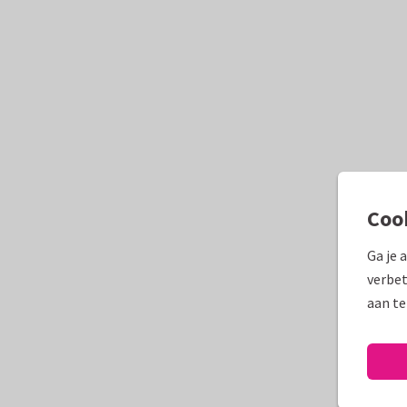
Coo
Ga je 
verbet
aan te