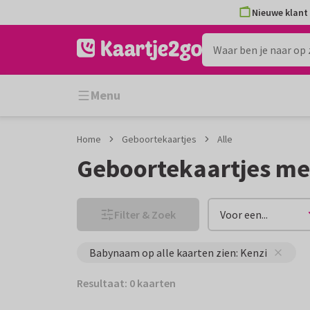
Ga
Ga
Nieuwe klant 
naar
naar
de
het
inhoud
filter
Menu
Home
Geboortekaartjes
Alle
Geboortekaartjes me
Filter & Zoek
Voor een...
Babynaam op alle kaarten zien: Kenzi
Resultaat: 0 kaarten