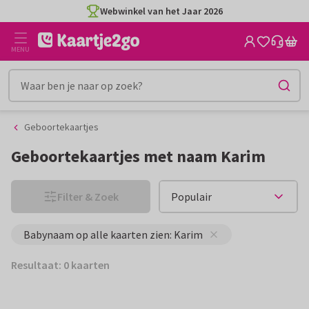
Ga
Ga
Webwinkel van het Jaar 2026
naar
naar
de
het
MENU
inhoud
filter
Geboortekaartjes
Geboortekaartjes met naam Karim
Filter & Zoek
Babynaam op alle kaarten zien: Karim
Resultaat: 0 kaarten