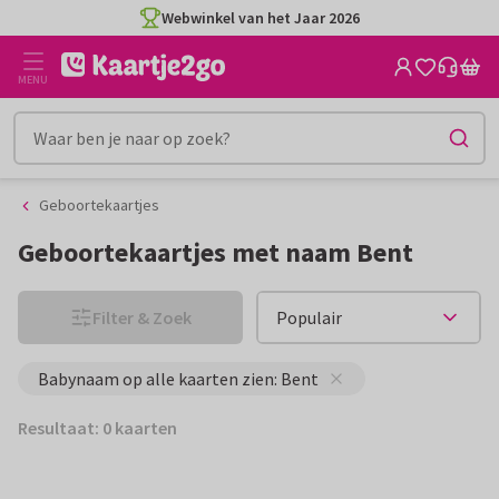
Ga
Ga
Webwinkel van het Jaar 2026
naar
naar
de
het
MENU
inhoud
filter
Geboortekaartjes
Geboortekaartjes met naam Bent
Filter & Zoek
Babynaam op alle kaarten zien: Bent
Resultaat: 0 kaarten