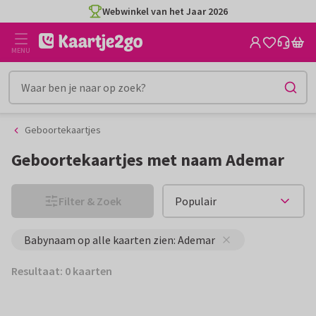
Ga
Ga
Webwinkel van het Jaar 2026
naar
naar
de
het
MENU
inhoud
filter
Geboortekaartjes
Geboortekaartjes met naam Ademar
Filter & Zoek
Babynaam op alle kaarten zien: Ademar
Resultaat: 0 kaarten