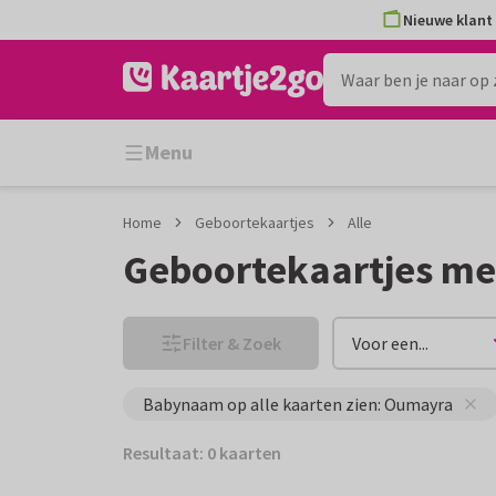
Ga
Ga
Nieuwe klant 
naar
naar
de
het
inhoud
filter
Menu
Home
Geboortekaartjes
Alle
Geboortekaartjes m
Filter & Zoek
Voor een...
Babynaam op alle kaarten zien: Oumayra
Resultaat: 0 kaarten