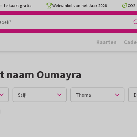
= 1e kaart gratis
Webwinkel van het Jaar 2026
CO2-
Kaarten
Cade
et naam Oumayra
Stijl
Thema
D