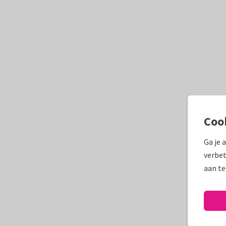
Coo
Ga je 
verbet
aan te