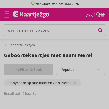
Ga
Ga
Webwinkel van het Jaar 2026
naar
naar
de
het
MENU
inhoud
filter
Geboortekaartjes
Geboortekaartjes met naam Merel
Filter & Zoek
Babynaam op alle kaarten zien: Merel
Resultaat: 0 kaarten