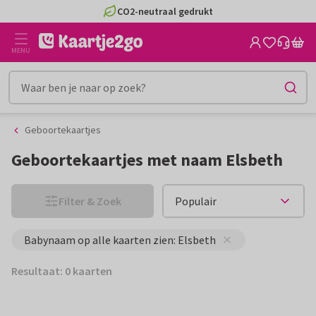
Ga
Ga
CO2-neutraal gedrukt
naar
naar
de
het
MENU
inhoud
filter
Geboortekaartjes
Geboortekaartjes met naam Elsbeth
Filter & Zoek
Babynaam op alle kaarten zien: Elsbeth
Resultaat: 0 kaarten