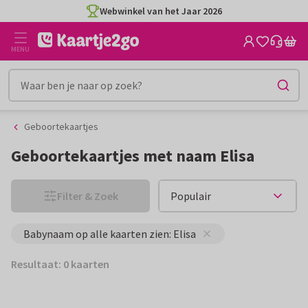
Ga
Ga
Webwinkel van het Jaar 2026
naar
naar
de
het
MENU
inhoud
filter
Geboortekaartjes
Geboortekaartjes met naam Elisa
Filter & Zoek
Babynaam op alle kaarten zien: Elisa
Resultaat: 0 kaarten