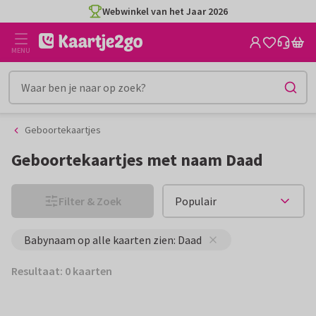
Ga
Ga
Webwinkel van het Jaar 2026
naar
naar
de
het
MENU
inhoud
filter
Geboortekaartjes
Geboortekaartjes met naam Daad
Filter & Zoek
Babynaam op alle kaarten zien: Daad
Resultaat: 0 kaarten