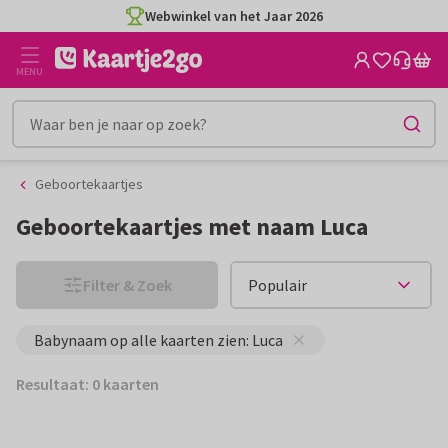
Ga
Ga
Webwinkel van het Jaar 2026
naar
naar
de
het
MENU
inhoud
filter
Geboortekaartjes
Geboortekaartjes met naam Luca
Filter & Zoek
Babynaam op alle kaarten zien: Luca
Resultaat: 0 kaarten