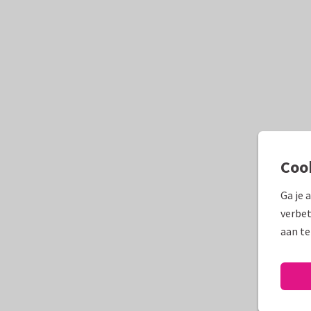
Coo
Ga je 
verbet
aan te