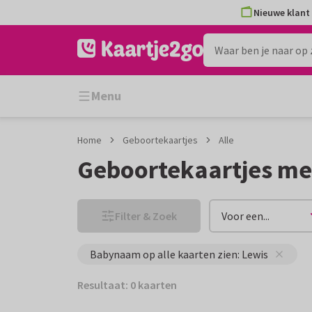
Ga
Ga
Nieuwe klant 
naar
naar
de
het
inhoud
filter
Menu
Home
Geboortekaartjes
Alle
Geboortekaartjes me
Filter & Zoek
Voor een...
Babynaam op alle kaarten zien: Lewis
Resultaat: 0 kaarten