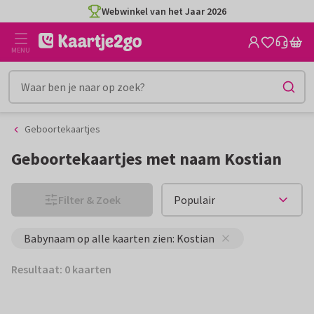
Ga
Ga
Webwinkel van het Jaar 2026
naar
naar
de
het
MENU
inhoud
filter
Geboortekaartjes
Geboortekaartjes met naam Kostian
Filter & Zoek
Babynaam op alle kaarten zien: Kostian
Resultaat: 0 kaarten