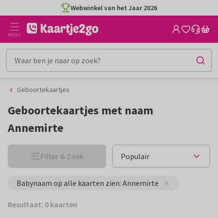
Ga
Ga
Webwinkel van het Jaar 2026
naar
naar
de
het
MENU
inhoud
filter
Geboortekaartjes
Geboortekaartjes met naam
Annemirte
Filter & Zoek
Babynaam op alle kaarten zien: Annemirte
Resultaat: 0 kaarten