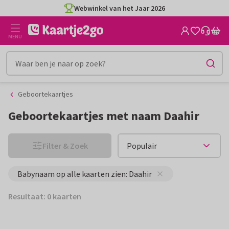
Ga
Ga
Webwinkel van het Jaar 2026
naar
naar
de
het
MENU
inhoud
filter
Geboortekaartjes
Geboortekaartjes met naam Daahir
Filter & Zoek
Babynaam op alle kaarten zien: Daahir
Resultaat: 0 kaarten