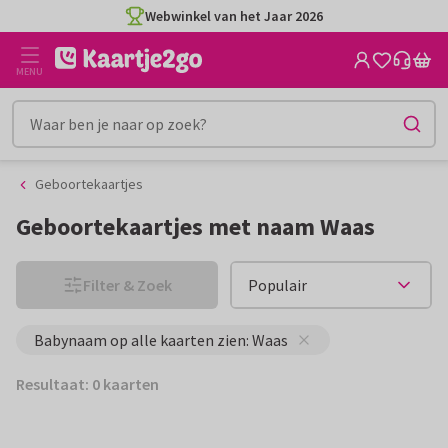
Ga
Ga
Webwinkel van het Jaar 2026
naar
naar
de
het
MENU
inhoud
filter
Geboortekaartjes
Geboortekaartjes met naam Waas
Filter & Zoek
Babynaam op alle kaarten zien: Waas
Resultaat: 0 kaarten