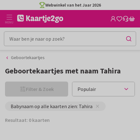
Ga
Ga
Webwinkel van het Jaar 2026
naar
naar
de
het
MENU
inhoud
filter
Geboortekaartjes
Geboortekaartjes met naam Tahira
Filter & Zoek
Babynaam op alle kaarten zien: Tahira
Resultaat: 0 kaarten