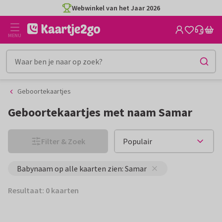
Ga
Ga
Webwinkel van het Jaar 2026
naar
naar
de
het
MENU
inhoud
filter
Geboortekaartjes
Geboortekaartjes met naam Samar
Filter & Zoek
Babynaam op alle kaarten zien: Samar
Resultaat: 0 kaarten