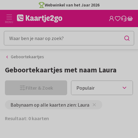
Ga
Ga
Webwinkel van het Jaar 2026
naar
naar
de
het
MENU
inhoud
filter
Geboortekaartjes
Geboortekaartjes met naam Laura
Filter & Zoek
Babynaam op alle kaarten zien: Laura
Resultaat: 0 kaarten