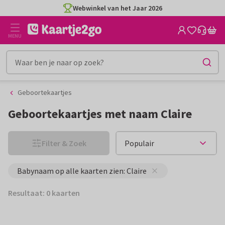
Ga
Ga
Webwinkel van het Jaar 2026
naar
naar
de
het
MENU
inhoud
filter
Geboortekaartjes
Geboortekaartjes met naam Claire
Filter & Zoek
Babynaam op alle kaarten zien: Claire
Resultaat: 0 kaarten