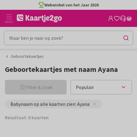
Ga
Ga
Webwinkel van het Jaar 2026
naar
naar
de
het
MENU
inhoud
filter
Geboortekaartjes
Geboortekaartjes met naam Ayana
Filter & Zoek
Babynaam op alle kaarten zien: Ayana
Resultaat: 0 kaarten