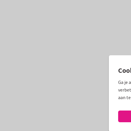
Coo
Ga je 
verbet
aan te