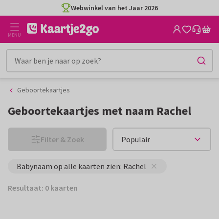
Ga
Ga
Webwinkel van het Jaar 2026
naar
naar
de
het
MENU
inhoud
filter
Geboortekaartjes
Geboortekaartjes met naam Rachel
Filter & Zoek
Babynaam op alle kaarten zien: Rachel
Resultaat: 0 kaarten