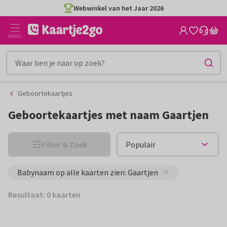
Ga
Ga
Webwinkel van het Jaar 2026
naar
naar
de
het
MENU
inhoud
filter
Geboortekaartjes
Geboortekaartjes met naam Gaartjen
Filter & Zoek
Babynaam op alle kaarten zien: Gaartjen
Resultaat: 0 kaarten