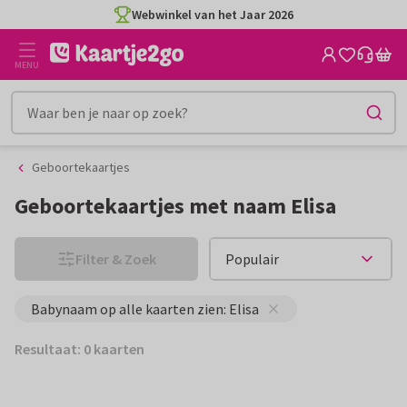
Ga
Ga
Webwinkel van het Jaar 2026
naar
naar
de
het
MENU
inhoud
filter
Geboortekaartjes
Geboortekaartjes met naam Elisa
Filter & Zoek
Babynaam op alle kaarten zien: Elisa
Resultaat: 0 kaarten