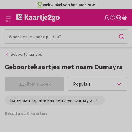
Ga
Ga
Webwinkel van het Jaar 2026
naar
naar
de
het
MENU
inhoud
filter
Geboortekaartjes
Geboortekaartjes met naam Oumayra
Filter & Zoek
Babynaam op alle kaarten zien: Oumayra
Resultaat: 0 kaarten