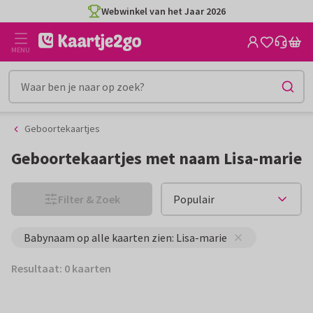
Ga
Ga
Webwinkel van het Jaar 2026
naar
naar
de
het
MENU
inhoud
filter
Geboortekaartjes
Geboortekaartjes met naam Lisa-marie
Filter & Zoek
Babynaam op alle kaarten zien: Lisa-marie
Resultaat: 0 kaarten