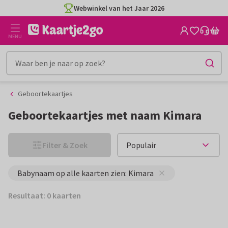
Ga
Ga
Webwinkel van het Jaar 2026
naar
naar
de
het
MENU
inhoud
filter
Geboortekaartjes
Geboortekaartjes met naam Kimara
Filter & Zoek
Babynaam op alle kaarten zien: Kimara
Resultaat: 0 kaarten