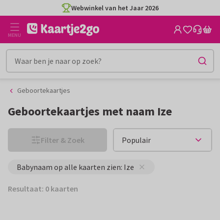
Ga
Ga
Webwinkel van het Jaar 2026
naar
naar
de
het
MENU
inhoud
filter
Geboortekaartjes
Geboortekaartjes met naam Ize
Filter & Zoek
Babynaam op alle kaarten zien: Ize
Resultaat: 0 kaarten