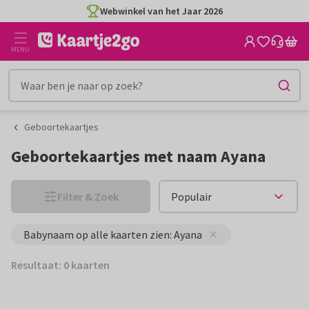
Ga
Ga
Webwinkel van het Jaar 2026
naar
naar
de
het
MENU
inhoud
filter
Geboortekaartjes
Geboortekaartjes met naam Ayana
Filter & Zoek
Babynaam op alle kaarten zien: Ayana
Resultaat: 0 kaarten