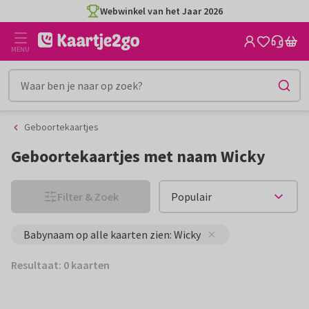
Ga
Ga
Webwinkel van het Jaar 2026
naar
naar
de
het
MENU
inhoud
filter
Geboortekaartjes
Geboortekaartjes met naam Wicky
Filter & Zoek
Babynaam op alle kaarten zien: Wicky
Resultaat: 0 kaarten