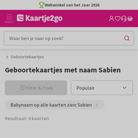
Ga
Ga
Webwinkel van het Jaar 2026
naar
naar
de
het
MENU
inhoud
filter
Geboortekaartjes
Geboortekaartjes met naam Sabien
Filter & Zoek
Babynaam op alle kaarten zien: Sabien
Resultaat: 0 kaarten