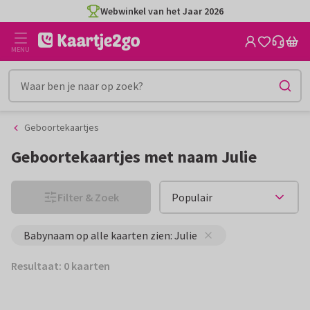
Ga
Ga
Webwinkel van het Jaar 2026
naar
naar
de
het
MENU
inhoud
filter
Geboortekaartjes
Geboortekaartjes met naam Julie
Filter & Zoek
Babynaam op alle kaarten zien: Julie
Resultaat: 0 kaarten