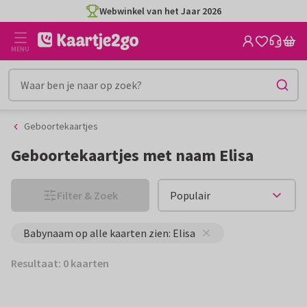
Ga
Ga
Webwinkel van het Jaar 2026
naar
naar
de
het
MENU
inhoud
filter
Geboortekaartjes
Geboortekaartjes met naam Elisa
Filter & Zoek
Babynaam op alle kaarten zien: Elisa
Resultaat: 0 kaarten