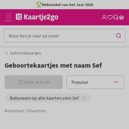
Ga
Ga
Webwinkel van het Jaar 2026
naar
naar
de
het
MENU
inhoud
filter
Geboortekaartjes
Geboortekaartjes met naam Sef
Filter & Zoek
Babynaam op alle kaarten zien: Sef
Resultaat: 0 kaarten