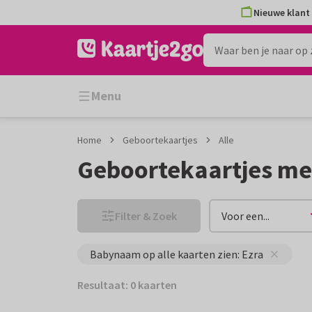
Ga
Ga
Nieuwe klant 
naar
naar
de
het
inhoud
filter
Menu
Home
Geboortekaartjes
Alle
Geboortekaartjes me
Filter & Zoek
Voor een...
Babynaam op alle kaarten zien: Ezra
Resultaat: 0 kaarten