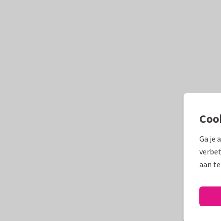
Coo
Ga je 
verbet
aan te