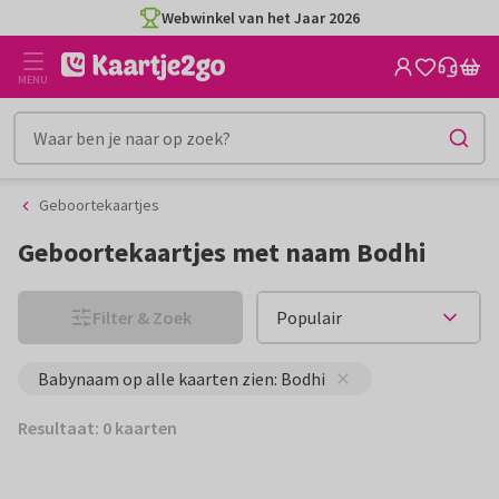
Ga
Ga
Webwinkel van het Jaar 2026
naar
naar
de
het
MENU
inhoud
filter
Geboortekaartjes
Geboortekaartjes met naam Bodhi
Filter & Zoek
Babynaam op alle kaarten zien: Bodhi
Resultaat: 0 kaarten