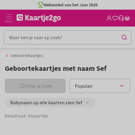
Ga
Ga
Webwinkel van het Jaar 2026
naar
naar
de
het
MENU
inhoud
filter
Geboortekaartjes
Geboortekaartjes met naam Sef
Filter & Zoek
Babynaam op alle kaarten zien: Sef
Resultaat: 0 kaarten